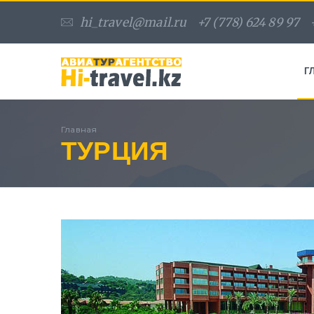
hi_travel@mail.ru
+7 (778) 624 89 97
Г
Главная
ТУРЦИЯ