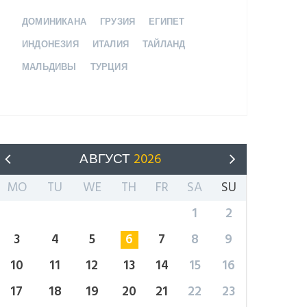
ДОМИНИКАНА
ГРУЗИЯ
ЕГИПЕТ
ИНДОНЕЗИЯ
ИТАЛИЯ
ТАЙЛАНД
МАЛЬДИВЫ
ТУРЦИЯ
АВГУСТ
2026
MO
TU
WE
TH
FR
SA
SU
1
2
3
4
5
6
7
8
9
10
11
12
13
14
15
16
17
18
19
20
21
22
23