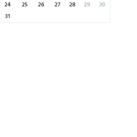
TTER
24
25
26
27
28
29
30
31
et, consectetuer
 commodo ligula
r.
SUBMIT
ssage Again