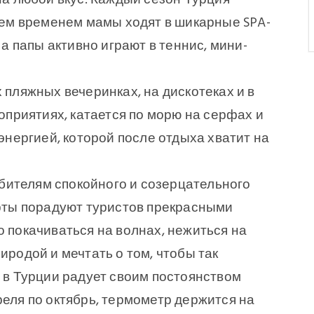
NEWSLE
Тем временем мамы ходят в шикарные SPA-
Lorem ipsum dolor sit am
а папы активно играют в теннис, мини-
adipiscing elit. Aenean
eget dolo
пляжных вечеринках, на дискотеках и в
оприятиях, катается по морю на серфах и
Forgot Password ?
Remember Me
энергией, которой после отдыха хватит на
LOGIN NOW
юбителям спокойного и созерцательного
Dont Show This Me
рты порадуют туристов прекрасными
No account yet?
Register now
 покачиваться на волнах, нежиться на
родой и мечтать о том, чтобы так
 в Турции радует своим постоянством
преля по октябрь, термометр держится на