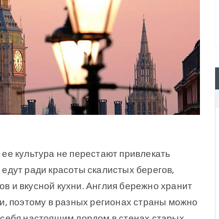
LOGIN
 ее культура не перестают привлекать
NEWSLE
 едут ради красоты скалистых берегов,
в и вкусной кухни. Англия бережно хранит
Lorem ipsum dolor sit am
ии, поэтому в разных регионах страны можно
adipiscing elit. Aenean
 себя настоящим лордом в стенах старых