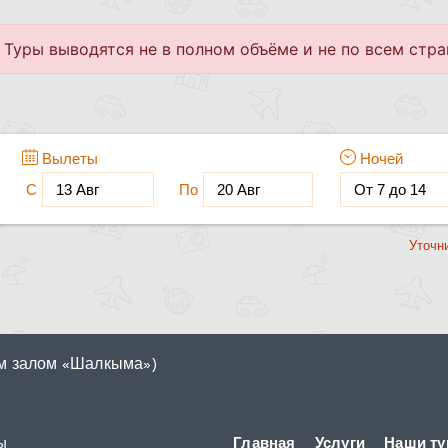
ным залом «Шалкыма»)
ы
Главная
Услуги
Наши ту