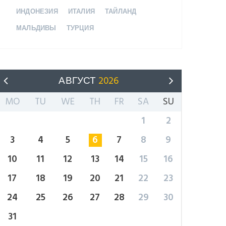
ИНДОНЕЗИЯ
ИТАЛИЯ
ТАЙЛАНД
МАЛЬДИВЫ
ТУРЦИЯ
АВГУСТ
2026
MO
TU
WE
TH
FR
SA
SU
1
2
3
4
5
6
7
8
9
10
11
12
13
14
15
16
TTER
17
18
19
20
21
22
23
24
25
26
27
28
29
30
et, consectetuer
 commodo ligula
31