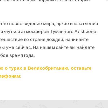
eget dolo
Forgot Password ?
Remember Me
тно новое видение мира, яркие впечатления
LOGIN NOW
оникнуться атмосферой Туманного Альбиона.
Dont Show This Me
тешествие по стране дождей, начинайте
ны уже сейчас. На нашем сайте вы найдете
No account yet?
Register now
бое время года.
 о турах в Великобританию, оставьте
елефонам: